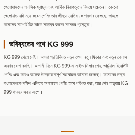
খেলোয়াড়দের মানসিক স্বাস্থ্য এবং আর্থিক নিরাপত্তার বিষয়ে সচেতন। কোনো
খেলোয়াড় যদি মনে করেন গেমিং তার জীবনে নেতিবাচক প্রভাব ফেলছে, তাহলে
আমাদের সাপোর্ট টিম তাকে সাহায্য করতে সবসময় প্রস্তুত।
ভবিষ্যতের পথে KG 999
KG 999 থেমে নেই। আমরা প্রতিনিয়ত নতুন গেম, নতুন ফিচার এবং নতুন বোনাস
অফার যোগ করছি। আগামী দিনে KG 999-এ লাইভ ডিলার গেম, ভার্চুয়াল রিয়েলিটি
গেমিং এবং আরও অনেক উত্তেজনাপূর্ণ সংযোজন আসতে চলেছে। আমাদের লক্ষ্য —
বাংলাদেশকে দক্ষিণ এশিয়ার অনলাইন গেমিং হাবে পরিণত করা, আর সেই যাত্রায় KG
999 থাকবে সবার আগে।