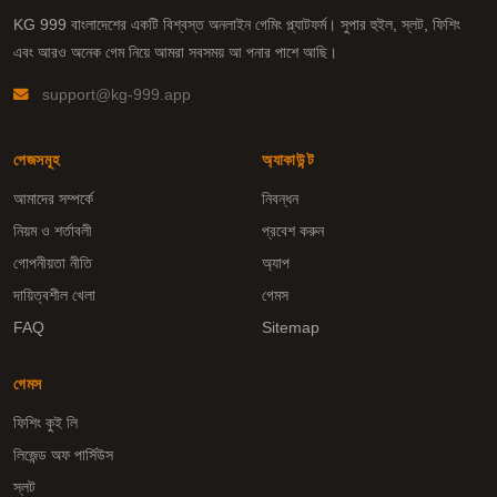
KG 999 বাংলাদেশের একটি বিশ্বস্ত অনলাইন গেমিং প্ল্যাটফর্ম। সুপার হুইল, স্লট, ফিশিং
এবং আরও অনেক গেম নিয়ে আমরা সবসময় আ পনার পাশে আছি।
support@kg-999.app
পেজসমূহ
অ্যাকাউন্ট
আমাদের সম্পর্কে
নিবন্ধন
নিয়ম ও শর্তাবলী
প্রবেশ করুন
গোপনীয়তা নীতি
অ্যাপ
দায়িত্বশীল খেলা
গেমস
FAQ
Sitemap
গেমস
ফিশিং কুই লি
লিজেন্ড অফ পার্সিউস
স্লট