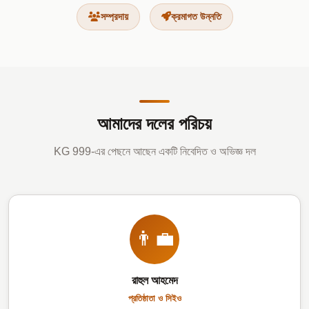
সম্প্রদায়
ক্রমাগত উন্নতি
আমাদের দলের পরিচয়
KG 999-এর পেছনে আছেন একটি নিবেদিত ও অভিজ্ঞ দল
👨‍💼
রাহুল আহমেদ
প্রতিষ্ঠাতা ও সিইও