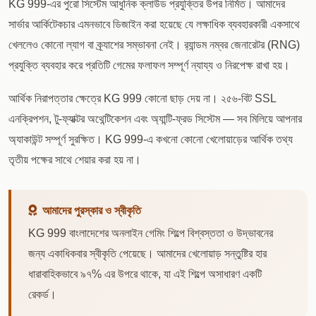
KG 999-এর পুরো সিস্টেম আধুনিক ক্লাউড প্রযুক্তির উপর নির্মিত। আমাদের
সার্ভার আর্কিটেকচার এমনভাবে ডিজাইন করা হয়েছে যে লক্ষাধিক ব্যবহারকারী একসাথে
খেললেও কোনো ল্যাগ বা ক্র্যাশের সম্ভাবনা নেই। র‍্যান্ডম নম্বর জেনারেটর (RNG)
প্রযুক্তি ব্যবহার করে প্রতিটি গেমের ফলাফল সম্পূর্ণ ন্যায্য ও নিরপেক্ষ রাখা হয়।
আর্থিক নিরাপত্তার ক্ষেত্রে KG 999 কোনো ছাড় দেয় না। ২৫৬-বিট SSL
এনক্রিপশন, টু-ফ্যাক্টর অথেন্টিকেশন এবং অ্যান্টি-ফ্রড সিস্টেম — সব মিলিয়ে আপনার
অ্যাকাউন্ট সম্পূর্ণ সুরক্ষিত। KG 999-এ কখনো কোনো খেলোয়াড়ের আর্থিক তথ্য
তৃতীয় পক্ষের সাথে শেয়ার করা হয় না।
আমাদের পুরস্কার ও স্বীকৃতি
KG 999 বাংলাদেশের অনলাইন গেমিং শিল্পে বিশ্বস্ততা ও উদ্ভাবনের
জন্য একাধিকবার স্বীকৃতি পেয়েছে। আমাদের খেলোয়াড় সন্তুষ্টির হার
ধারাবাহিকভাবে ৯৭% এর উপরে থাকে, যা এই শিল্পে অসাধারণ একটি
রেকর্ড।