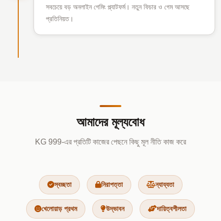
সবচেয়ে বড় অনলাইন গেমিং প্ল্যাটফর্ম। নতুন ফিচার ও গেম আসছে
প্রতিনিয়ত।
আমাদের মূল্যবোধ
KG 999-এর প্রতিটি কাজের পেছনে কিছু মূল নীতি কাজ করে
স্বচ্ছতা
নিরাপত্তা
ন্যায্যতা
খেলোয়াড় প্রথম
উদ্ভাবন
দায়িত্বশীলতা