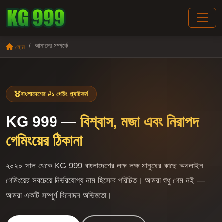
আমাদের সম্পর্কে
হোম
বাংলাদেশের #১ গেমিং প্ল্যাটফর্ম
KG 999 —
বিশ্বাস, মজা এবং নিরাপদ
গেমিংয়ের ঠিকানা
২০২০ সাল থেকে KG 999 বাংলাদেশের লক্ষ লক্ষ মানুষের কাছে অনলাইন
গেমিংয়ের সবচেয়ে নির্ভরযোগ্য নাম হিসেবে পরিচিত। আমরা শুধু গেম নই —
আমরা একটি সম্পূর্ণ বিনোদন অভিজ্ঞতা।