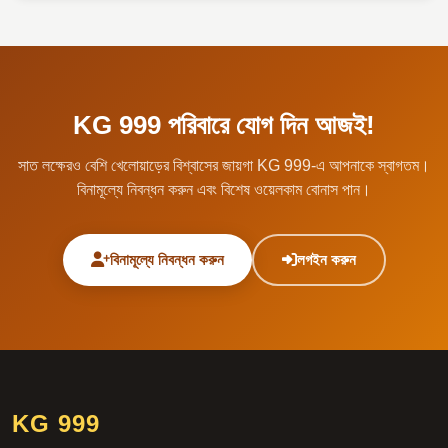
KG 999 পরিবারে যোগ দিন আজই!
সাত লক্ষেরও বেশি খেলোয়াড়ের বিশ্বাসের জায়গা KG 999-এ আপনাকে স্বাগতম।
বিনামূল্যে নিবন্ধন করুন এবং বিশেষ ওয়েলকাম বোনাস পান।
বিনামূল্যে নিবন্ধন করুন
লগইন করুন
KG 999