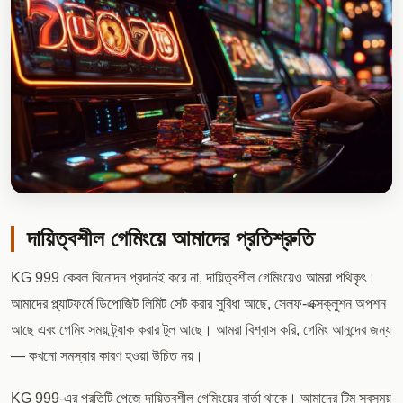
দায়িত্বশীল গেমিংয়ে আমাদের প্রতিশ্রুতি
KG 999 কেবল বিনোদন প্রদানই করে না, দায়িত্বশীল গেমিংয়েও আমরা পথিকৃৎ।
আমাদের প্ল্যাটফর্মে ডিপোজিট লিমিট সেট করার সুবিধা আছে, সেলফ-এক্সক্লুশন অপশন
আছে এবং গেমিং সময় ট্র্যাক করার টুল আছে। আমরা বিশ্বাস করি, গেমিং আনন্দের জন্য
— কখনো সমস্যার কারণ হওয়া উচিত নয়।
KG 999-এর প্রতিটি পেজে দায়িত্বশীল গেমিংয়ের বার্তা থাকে। আমাদের টিম সবসময়