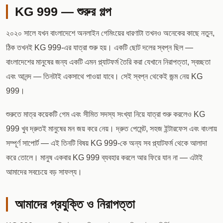
KG 999 — শুরুর গল্প
২০২০ সালে যখন বাংলাদেশে অনলাইন গেমিংয়ের ধারণাটা তখনও অনেকের কাছে নতুন,
ঠিক তখনই KG 999-এর যাত্রা শুরু হয়। একটি ছোট দলের স্বপ্ন ছিল —
বাংলাদেশের মানুষের জন্য একটি এমন প্ল্যাটফর্ম তৈরি করা যেখানে নিরাপত্তা, স্বচ্ছতা
এবং আনন্দ — তিনটাই একসাথে পাওয়া যাবে। সেই স্বপ্ন থেকেই জন্ম নেয় KG
999।
শুরুতে মাত্র কয়েকটি গেম এবং সীমিত সদস্য সংখ্যা নিয়ে যাত্রা শুরু করলেও KG
999 খুব দ্রুতই মানুষের মন জয় করে নেয়। দ্রুত পেমেন্ট, সহজ ইন্টারফেস এবং বাংলায়
সম্পূর্ণ সাপোর্ট — এই তিনটি বিষয় KG 999-কে অন্য সব প্ল্যাটফর্ম থেকে আলাদা
করে তোলে। মানুষ একবার KG 999 ব্যবহার করলে আর ফিরে যান না — এটাই
আমাদের সবচেয়ে বড় সাফল্য।
আমাদের প্রযুক্তি ও নিরাপত্তা