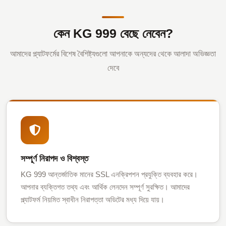
কেন KG 999 বেছে নেবেন?
আমাদের প্ল্যাটফর্মের বিশেষ বৈশিষ্ট্যগুলো আপনাকে অন্যদের থেকে আলাদা অভিজ্ঞতা
দেবে
সম্পূর্ণ নিরাপদ ও বিশ্বস্ত
KG 999 আন্তর্জাতিক মানের SSL এনক্রিপশন প্রযুক্তি ব্যবহার করে।
আপনার ব্যক্তিগত তথ্য এবং আর্থিক লেনদেন সম্পূর্ণ সুরক্ষিত। আমাদের
প্ল্যাটফর্ম নিয়মিত স্বাধীন নিরাপত্তা অডিটের মধ্য দিয়ে যায়।