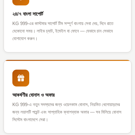
২৪/৭ বাংলা সাপোর্ট
KG 999-এর কাস্টমার সাপোর্ট টিম সম্পূর্ণ বাংলায় সেবা দেয়, দিনে রাতে
যেকোনো সময়। লাইভ চ্যাট, ইমেইল বা ফোনে — যেভাবে চান সেভাবে
যোগাযোগ করুন।
আকর্ষণীয় বোনাস ও অফার
KG 999-এ নতুন সদস্যদের জন্য ওয়েলকাম বোনাস, নিয়মিত খেলোয়াড়দের
জন্য লয়ালটি পয়েন্ট এবং সাপ্তাহিক ক্যাশব্যাক অফার — সব মিলিয়ে বোনাস
সিস্টেম বাংলাদেশে সেরা।