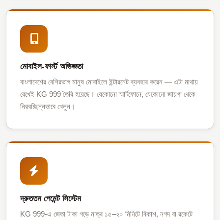
মোবাইল-ফার্স্ট অভিজ্ঞতা
বাংলাদেশের বেশিরভাগ মানুষ মোবাইলে ইন্টারনেট ব্যবহার করেন — এটা মাথায়
রেখেই KG 999 তৈরি হয়েছে। যেকোনো স্মার্টফোনে, যেকোনো জায়গা থেকে
নিরবচ্ছিন্নভাবে খেলুন।
দ্রুততম পেমেন্ট সিস্টেম
KG 999-এ জেতা টাকা গড়ে মাত্র ১৫–২০ মিনিটে বিকাশ, নগদ বা রকেটে