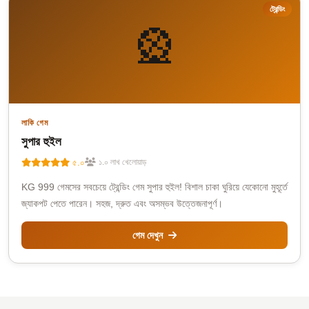
ট্রেন্ডিং
🎡
লাকি গেম
সুপার হুইল
৫.০
১.০ লাখ খেলোয়াড়
KG 999 গেমসের সবচেয়ে ট্রেন্ডিং গেম সুপার হুইল! বিশাল চাকা ঘুরিয়ে যেকোনো মুহূর্তে
জ্যাকপট পেতে পারেন। সহজ, দ্রুত এবং অসম্ভব উত্তেজনাপূর্ণ।
গেম দেখুন