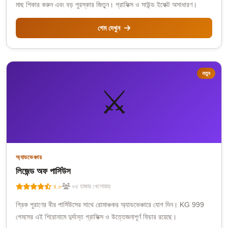
মাছ শিকার করুন এবং বড় পুরস্কার জিতুন। গ্রাফিক্স ও সাউন্ড ইফেক্ট অসাধারণ।
গেম দেখুন
নতুন
⚔️
অ্যাডভেঞ্চার
লিজেন্ড অফ পার্সিউস
৪.৮
৮৫ হাজার খেলোয়াড়
গ্রিক পুরাণের বীর পার্সিউসের সাথে রোমাঞ্চকর অ্যাডভেঞ্চারে যোগ দিন। KG 999
গেমসের এই শিরোনামে দুর্দান্ত গ্রাফিক্স ও উত্তেজনাপূর্ণ ফিচার রয়েছে।