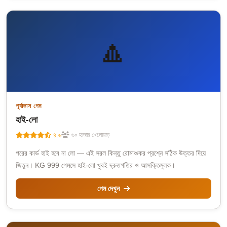
🔼
পূর্বাভাস গেম
হাই-লো
৪.৬
৬০ হাজার খেলোয়াড়
পরের কার্ড হাই হবে না লো — এই সরল কিন্তু রোমাঞ্চকর প্রশ্নে সঠিক উত্তর দিয়ে
জিতুন। KG 999 গেমসে হাই-লো খুবই দ্রুতগতির ও আসক্তিমূলক।
গেম দেখুন