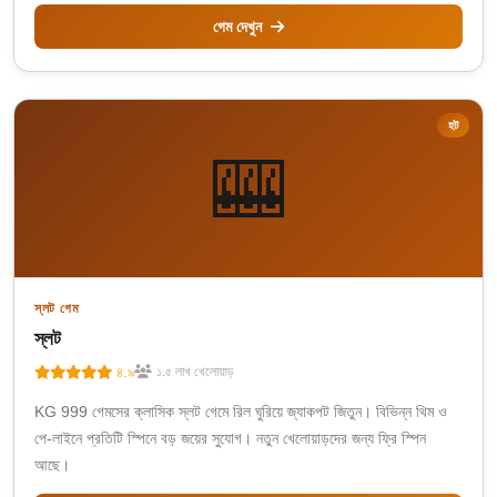
গেম দেখুন
হট
🎰
স্লট গেম
স্লট
৪.৯
১.৫ লাখ খেলোয়াড়
KG 999 গেমসের ক্লাসিক স্লট গেমে রিল ঘুরিয়ে জ্যাকপট জিতুন। বিভিন্ন থিম ও
পে-লাইনে প্রতিটি স্পিনে বড় জয়ের সুযোগ। নতুন খেলোয়াড়দের জন্য ফ্রি স্পিন
আছে।