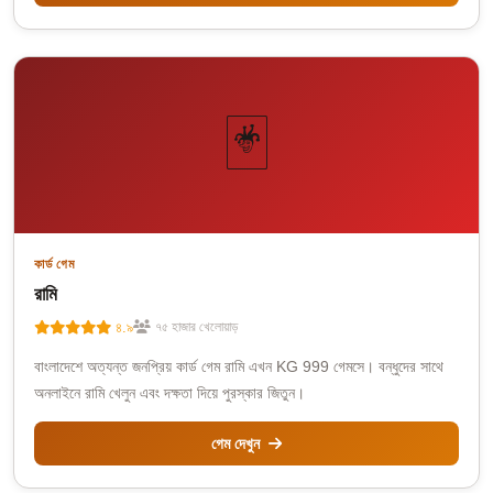
🃏
কার্ড গেম
রামি
৪.৯
৭৫ হাজার খেলোয়াড়
বাংলাদেশে অত্যন্ত জনপ্রিয় কার্ড গেম রামি এখন KG 999 গেমসে। বন্ধুদের সাথে
অনলাইনে রামি খেলুন এবং দক্ষতা দিয়ে পুরস্কার জিতুন।
গেম দেখুন