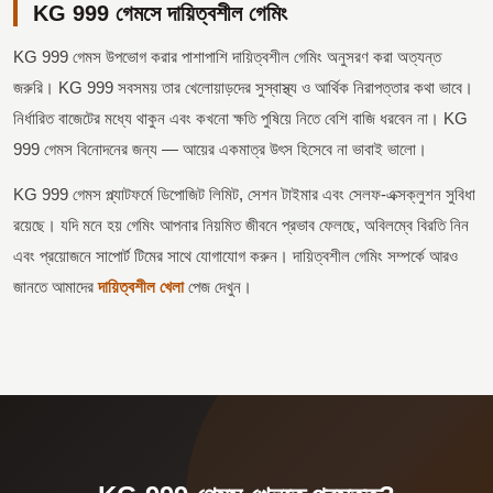
KG 999 গেমসে দায়িত্বশীল গেমিং
KG 999 গেমস উপভোগ করার পাশাপাশি দায়িত্বশীল গেমিং অনুসরণ করা অত্যন্ত
জরুরি। KG 999 সবসময় তার খেলোয়াড়দের সুস্বাস্থ্য ও আর্থিক নিরাপত্তার কথা ভাবে।
নির্ধারিত বাজেটের মধ্যে থাকুন এবং কখনো ক্ষতি পুষিয়ে নিতে বেশি বাজি ধরবেন না। KG
999 গেমস বিনোদনের জন্য — আয়ের একমাত্র উৎস হিসেবে না ভাবাই ভালো।
KG 999 গেমস প্ল্যাটফর্মে ডিপোজিট লিমিট, সেশন টাইমার এবং সেলফ-এক্সক্লুশন সুবিধা
রয়েছে। যদি মনে হয় গেমিং আপনার নিয়মিত জীবনে প্রভাব ফেলছে, অবিলম্বে বিরতি নিন
এবং প্রয়োজনে সাপোর্ট টিমের সাথে যোগাযোগ করুন। দায়িত্বশীল গেমিং সম্পর্কে আরও
জানতে আমাদের
দায়িত্বশীল খেলা
পেজ দেখুন।