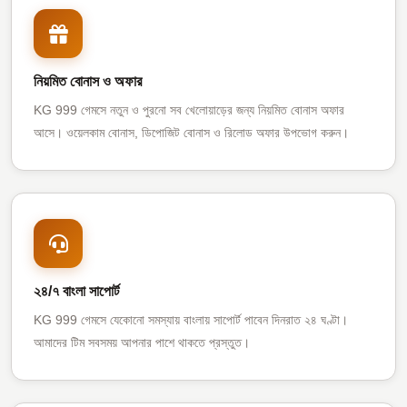
নিয়মিত বোনাস ও অফার
KG 999 গেমসে নতুন ও পুরনো সব খেলোয়াড়ের জন্য নিয়মিত বোনাস অফার
আসে। ওয়েলকাম বোনাস, ডিপোজিট বোনাস ও রিলোড অফার উপভোগ করুন।
২৪/৭ বাংলা সাপোর্ট
KG 999 গেমসে যেকোনো সমস্যায় বাংলায় সাপোর্ট পাবেন দিনরাত ২৪ ঘণ্টা।
আমাদের টিম সবসময় আপনার পাশে থাকতে প্রস্তুত।