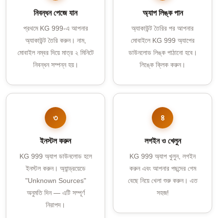
নিবন্ধন পেজে যান
অ্যাপ লিঙ্ক পান
প্রথমে KG 999-এ আপনার
অ্যাকাউন্ট তৈরির পর আপনার
অ্যাকাউন্ট তৈরি করুন। নাম,
মোবাইলে KG 999 অ্যাপের
মোবাইল নম্বর দিয়ে মাত্র ২ মিনিটে
ডাউনলোড লিঙ্ক পাঠানো হবে।
নিবন্ধন সম্পন্ন হয়।
লিঙ্কে ক্লিক করুন।
৩
৪
ইনস্টল করুন
লগইন ও খেলুন
KG 999 অ্যাপ ডাউনলোড হলে
KG 999 অ্যাপ খুলুন, লগইন
ইনস্টল করুন। অ্যান্ড্রয়েডে
করুন এবং আপনার পছন্দের গেম
"Unknown Sources"
বেছে নিয়ে খেলা শুরু করুন। এত
অনুমতি দিন — এটি সম্পূর্ণ
সহজ!
নিরাপদ।