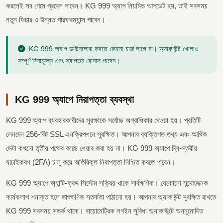
করলেই সব গেমে প্রবেশ পাবেন। KG 999 অ্যাপ নিয়মিত আপডেট হয়, তাই সবসময়
নতুন ফিচার ও উন্নত পারফরম্যান্স পাবেন।
KG 999 অ্যাপ ডাউনলোড করতে কোনো চার্জ লাগে না। অ্যাকাউন্ট খোলাও
সম্পূর্ণ বিনামূল্যে এবং স্বাগতম বোনাস পাবেন।
KG 999 অ্যাপে নিরাপত্তা ব্যবস্থা
KG 999 অ্যাপ ব্যবহারকারীদের সুরক্ষাকে সর্বোচ্চ অগ্রাধিকার দেওয়া হয়। প্রতিটি
লেনদেন 256-বিট SSL এনক্রিপশনে সুরক্ষিত। আপনার ব্যক্তিগত তথ্য এবং আর্থিক
ডেটা কখনো তৃতীয় পক্ষের কাছে শেয়ার করা হয় না। KG 999 অ্যাপে দ্বি-স্তরীয়
যাচাইকরণ (2FA) চালু করে অতিরিক্ত নিরাপত্তা নিশ্চিত করতে পারেন।
KG 999 অ্যাপে অ্যান্টি-ফ্রড সিস্টেম সক্রিয় থাকে সার্বক্ষণিক। যেকোনো সন্দেহজনক
কার্যকলাপ শনাক্ত হলে তাৎক্ষণিক সতর্কতা পাঠানো হয়। আপনার অ্যাকাউন্ট সুরক্ষিত রাখতে
KG 999 সবসময় সতর্ক থাকে। বায়োমেট্রিক লগইন সুবিধা অ্যাকাউন্টে অননুমোদিত