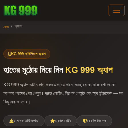
অ্যাপ
হোম
KG 999 অফিশিয়াল অ্যাপ
হাতের মুঠোয় নিয়ে নিন
KG 999 অ্যাপ
KG 999 অ্যাপ ডাউনলোড করুন এবং যেকোনো সময়, যেকোনো জায়গা থেকে
আপনার পছন্দের গেম খেলুন। দ্রুত লোডিং, নিরাপদ পেমেন্ট এবং স্মুথ ইন্টারফেস — সব
কিছু এক জায়গায়।
৫ লাখ+ ডাউনলোড
৪.৮/৫ রেটিং
১০০% নিরাপদ